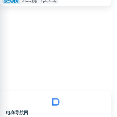
独立站建站
# linux面板
# phpStudy
功能。其前身 phpStudy 被广泛用于本地及服务器 PHP 环境搭建，适合开发
调试、网站部署和日常运维管理等场景。平台强调安全、稳定与易用，帮助用
户提升服务器管理效率。
电商导航网