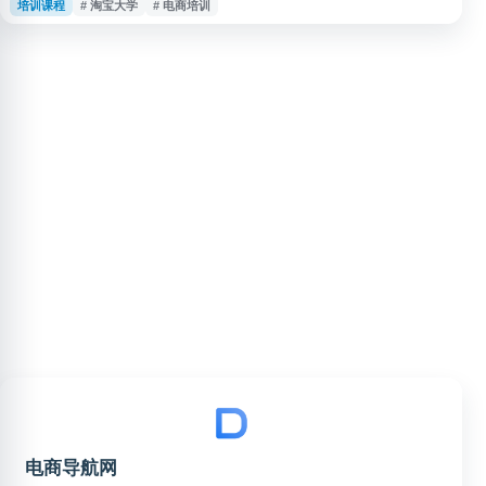
培训课程
# 淘宝大学
# 电商培训
带货、图文内容创作、私域运营等电商内容营销核心领域。课程内容由淘宝天
猫平台运营专家、头部商家及MCN机构实战讲师授课，结合平台规则更新与
市场趋势变化，帮助商家、达人和内容创作者掌握流量获取、用户转化及品牌
传播的实用技能。学院
电商导航网