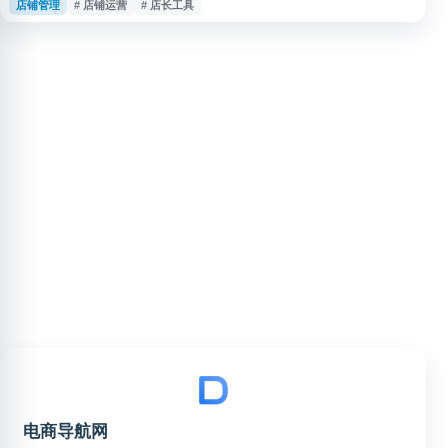
店铺管理
# 店铺运营
# 店长工具
键词，适合关注实体店、电商店铺或连锁门店管理工具与资源的用户了解和访
问。
电商导航网