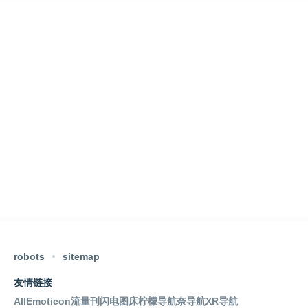
robots
sitemap
友情链接
AllEmoticon
流量刊
闪电图床
柠檬导航
奈导航
XR导航