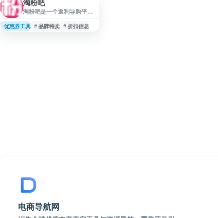
淘粉吧
淘粉吧是一个返利导购平
台，提供淘宝等电商商品的
返利购物、品牌特卖、限时
优惠券工具
# 品牌特卖
# 折扣信息
秒杀和折扣信息服务。网站
围绕“超级返利”“超高返”等
购物优惠内容，帮助用户浏
览每日上新商品、查看返利
活动与品牌折扣，适合关注
网购省钱、淘宝返利和限时
优惠的用户参考使用。
电商导航网