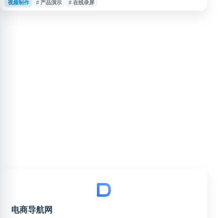
视频制作
# 产品演示
# 在线录屏
场景。用户可快速生成视频并一键分享链接，观看方无需下载安装即可在线播
放、查看和评论，帮助团队减少文字沟通成本，提升信息传达效率。
电商导航网