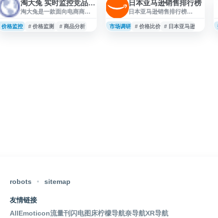
淘大兔 实时监控竞品数据
日本亚马逊销售排行榜
淘大兔是一款面向电商商家
日本亚马逊销售排行榜
的竞品数据监控工具，提供
（Amazon.co.jp Best
店铺、商品、销量、价格等
Sellers）展示日本亚马逊平
价格监控
# 价格监测
# 商品分析
市场调研
# 价格比价
# 日本亚马逊
数据的实时跟踪与分析，帮
台各品类商品的实时畅销排
助用户了解竞品动态、市场
名，涵盖图书、电子产品、
变化和运营趋势。平台适用
家居用品、服饰、美妆、玩
于选品参考、价格监测、竞
具等多个类目。页面根据销
品对比和运营决策等场景，
量变化定期更新，用户可按
为电商运营人员提供数据化
分类查看热门商品、价格、
支持。
评价与购买信息，适合了解
日本市场消费趋势、选品参
考、跨境电商调研及日亚购
物比价使用。
robots
sitemap
友情链接
AllEmoticon
流量刊
闪电图床
柠檬导航
奈导航
XR导航