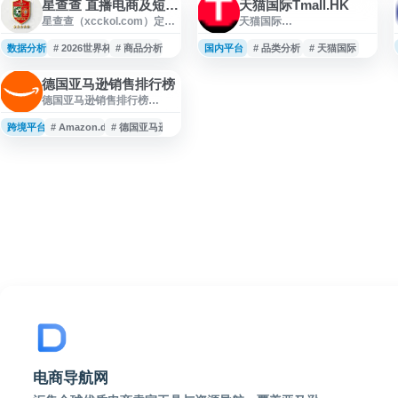
星查查 直播电商及短视频带货综合服务平台
天猫国际Tmall.HK
星查查（xcckol.com）定位
天猫国际
为直播电商及短视频带货综
Tmall.HK（www.tmall.hk）
合服务平台，围绕达人、商
是阿里巴巴旗下跨境进口零
数据分析
# 2026世界杯
# 商品分析
国内平台
# 品类分析
# 天猫国际
品、直播和短视频带货等场
售平台的官方入口，主要面
景提供信息查询与运营参考
向中国内地消费者提供海外
德国亚马逊销售排行榜
服务。网站资料同时包含
正品直购服务。平台覆盖美
德国亚马逊销售排行榜
2026世界杯赛事直播入口、
妆个护、母婴用品、保健食
（Amazon.de Bestseller）
赛程对阵、比分数据及比赛
品、服饰箱包等进口消费品
展示 Amazon.de 平台上各类
跨境平台
动态等内容，方便用户按需
# Amazon.de
# 德国亚马逊
类，商品来源包括日韩、欧
商品的热门销量排名，涵盖
获取相关信息。
美、澳新等地区的国际品
图书、电子产品、家居、服
牌。对于跨境电商从业者和
饰、玩具等多个品类。用户
品牌方而言，该站点可作为
可通过该页面了解德国亚马
市场调研工具，用于观察进
逊当前受欢迎的商品、消费
口商品在国内的品类布局、
趋势和品类热度，适合跨境
定价策略、营销节奏及消
电商卖家、选品人员及消费
者参考。
电商导航网