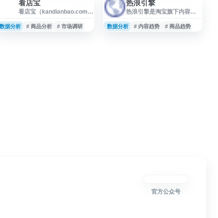
看店宝
热浪引擎
看
看店宝（kandianbao.com）
热浪引擎是淘宝旗下内容与
是一个面向电商店铺运营与
电商数据相关服务入口，页
数据查询的网站，提供店
面聚合淘宝榜单及热门商
数据分析
# 商品分析
# 市场调研
数据分析
# 内容趋势
# 商品趋势
铺、商品、行业等相关信息
品、内容趋势等信息，帮助
的查询与分析入口，适用于
用户了解平台内的消费热
商家运营、选品参考、竞品
度、商品表现和内容传播情
观察和市场数据整理等场
况。适合商家、达人及电商
景。网站可帮助用户更高效
运营人员用于观察市场趋
地获取店铺经营相关数据，
势、选品参考和营销内容规
辅助日常运营决策。
划。
官方公众号