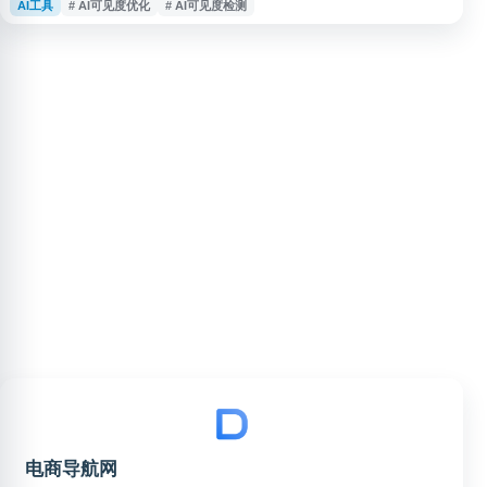
AI工具
# AI可见度优化
# AI可见度检测
测、推荐排名分析、竞品对比、引用来源追踪和优化建议，帮助用户了解品牌
在生成式搜索结果中的呈现情况，并改进 AI 搜索优化与转化表现。
电商导航网