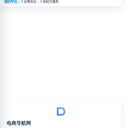
国内平台
# 众筹后台
# 发起方服务
理、进度跟踪及后台操作。该页面属于淘宝众筹业务体系，适合用于了解淘宝
众筹项目管理、造点新货项目后台、淘宝众筹发起方服务等相关信息。
电商导航网