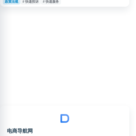
政策法规
# 快递投诉
# 快递服务
果不满意时，可通过该网站提交申诉，反映快递延误、丢失、损毁、服务态
度、收费争议等问题。网站提供申诉提交、进度查询及相关政策信息，适合需
要投诉快递公司或维护寄递服务权益的用户使用。
电商导航网