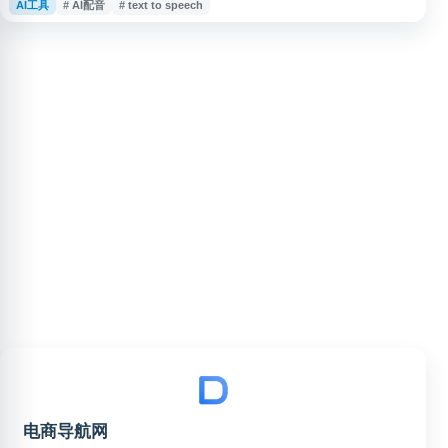
AI工具
# AI配音
# text to speech
网站提供类似微软 TTS 的神经语音体验，帮助用户将文字快速转换为自然语
音，适合内容创作者、开发者及日常办公使用。
电商导航网