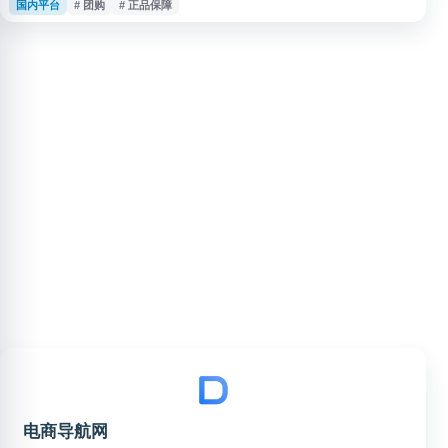
国内平台
# 团购
# 正品保障
方授权渠道，确保商品品质与价格优势。平台支持个人购买与企业团购，常年
开展促销秒杀活动，满足不同消费场景需求。酒仙网依托完善的物流配送体
系，为全国用户提供便捷的酒水购物体验，是酒类电商领域的代表性品牌之
一。
电商导航网