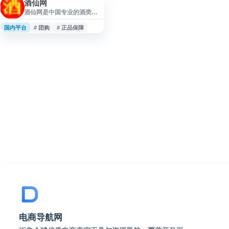
酒仙网
酒仙网是中国专业的酒类在
线销售平台，提供白酒、红
酒、洋酒、保健酒、黄酒及
国内平台
# 团购
# 正品保障
酒具等品类的正品销售服
务。网站汇集茅台、五粮液
等知名品牌，拥有官方授权
渠道，确保商品品质与价格
优势。平台支持个人购买与
企业团购，常年开展促销秒
杀活动，满足不同消费场景
需求。酒仙网依托完善的物
流配送体系，为全国用户提
供便捷的酒水购物体验，是
酒类电商领域的代表性品牌
之一。
电商导航网