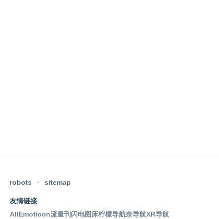
robots
sitemap
友情链接
AllEmoticon
流量刊
闪电图床
柠檬导航
奈导航
XR导航