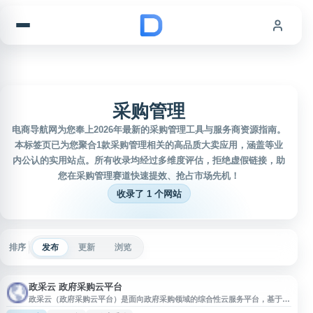
跳到内容
采购管理
电商导航网为您奉上2026年最新的采购管理工具与服务商资源指南。
本标签页已为您聚合1款采购管理相关的高品质大卖应用，涵盖等业
内公认的实用站点。所有收录均经过多维度评估，拒绝虚假链接，助
您在采购管理赛道快速提效、抢占市场先机！
收录了 1 个网站
排序
发布
更新
浏览
政采云 政府采购云平台
政采云（政府采购云平台）是面向政府采购领域的综合性云服务平台，基于互
联网、云计算和大数据技术，提供政府采购电子化交易、采购管理、网上监管