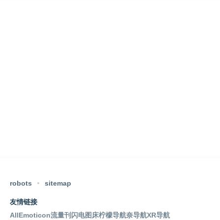
robots
sitemap
友情链接
AllEmoticon
流量刊
闪电图床
柠檬导航
奈导航
XR导航