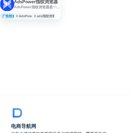
AdsPower指纹浏览器
AdsPower指纹浏览器是一款
面向跨境电商、广告投放、
海外社媒营销等场景的防关
广告投放
# AdsPower
# ads指纹浏览器
联浏览器工具，支持通过浏
览器指纹配置实现多账号、
多窗口管理，降低账号关联
风险。平台提供团队协作、
账号矩阵管理、采集浏览
器、爬虫浏览器及 AI Agent
浏览器等功能，适用于亚马
逊、Facebook、Google 等
多平台运营需求。
电商导航网