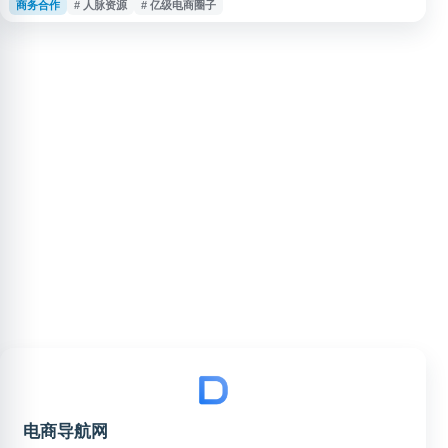
商务合作
# 人脉资源
# 亿级电商圈子
接、行业经验交流和平台官方资源整合服务。俱乐部定位于金冠及亿级电商卖
家圈层，通过线上线下活动促进商务合作，分享淘宝、天猫、抖音、亚马逊、
Temu等主流电商平台的一手资讯和政策动态。平台核心价值在于解决电商企
业在供应链、渠
电商导航网