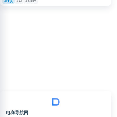
AI工具
# AI
# AiPPT
公软件深度结合，可辅助生成 PPT、分析处理表格、整理文档内容，适用于日
常办公、学习创作和资料处理等场景，帮助提升文档处理效率与办公体验。
电商导航网