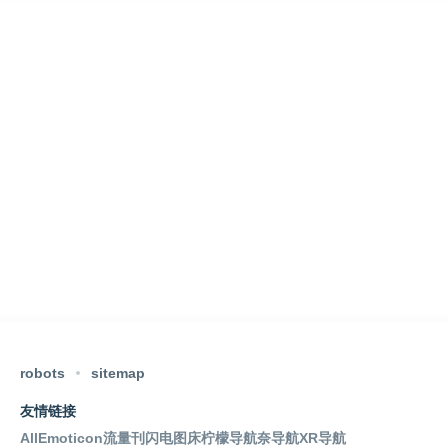
训中心 淘宝直通车 开车技巧 网店推广
robots
sitemap
友情链接
AllEmoticon
流量刊
闪电图床
柠檬导航
奈导航
XR导航