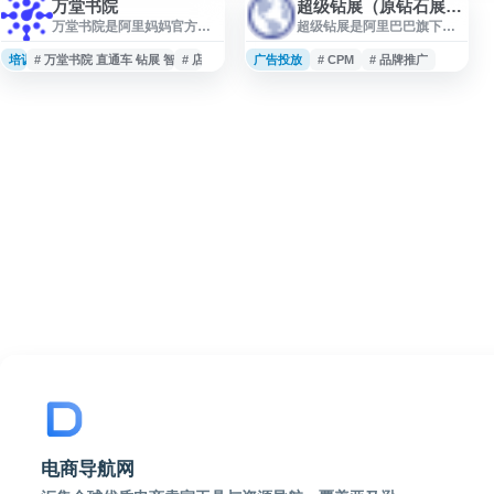
万堂书院
超级钻展（原钻石展位）
万堂书院是阿里妈妈官方运
超级钻展是阿里巴巴旗下淘
营的电商营销学习平台，为
宝平台的官方展示广告投放
淘宝天猫商家提供系统化的
系统，前身为钻石展位。该
培训课程
# 万堂书院 直通车 钻展 智钻 信息流 超级推荐 淘宝客 车友会 线下培训 阿里妈妈 培
# 店铺运营
广告投放
# CPM
# 品牌推广
推广培训服务。平台涵盖直
平台为淘宝天猫商家提供站
通车、钻展、超级推荐、淘
内外多场景的图文、视频展
宝客等核心推广工具的功能
示广告服务，覆盖手机淘
解析与操作教程，由阿里妈
宝、PC淘宝、淘宝联盟等流
妈产品小二、行业运营专家
量入口。商家可通过超级钻
讲解最新产品动态、投放策
展进行品牌曝光、活动推
略和数据优化方法。内容包
广、商品引流等营销投放，
括不同类目的实战推广技
支持按CPM（千次展现）或
巧、优秀商家案例拆解、线
CPC（点击）计费模式。平
上课程与线下培训活动。适
台提供精准人群定向、实时
合需要提升店铺流量转化、
数据监控、智能出价优化等
学习付费推广技能的中小卖
功能，帮助商家提升广告
家
电商导航网