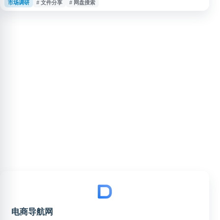
市场调研
# 文件分享
# 网盘搜索
盘内容，适合用于资料查询、资源发现和文件链接整理。使用时建议注意资源
来源、版权合规与下载安全。
电商导航网