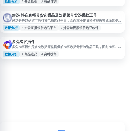
数据分析
# 佣金数据
# 商品筛选
家居、数码等多个品类，帮助用户快速找到适合直播销售的商品。实选通过数
据化选品工具，提供商品的销量趋势、佣金比例、用户评价等关键指标，辅助
主播做出科学的选品决策。平台支持一键对接淘宝、抖音、快手等主流直播电
商平台，简化选品流程
蝉选 抖音直播带货选爆品及短视频带货选爆款工具
蝉选是蝉妈妈旗下的抖音电商选品平台，面向直播带货和短视频带货场景提供
选品工具与数据参考。平台整合抖音优质商品资源，覆盖爆款商品榜单、直播
数据分析
# 抖音直播带货选品平台
# 抖音短视频带货选品软件
间引流产品推荐、销量趋势分析及高佣金商品库，帮助达人和商家优化选品策
略，提升内容带货的选品效率与出单参考价值。
多兔淘客插件
多兔淘客插件是多兔数据魔盘提供的淘客数据分析与选品工具，面向淘客、电
商运营及相关企业用户。平台围绕商品历史数据、销量趋势、实时榜单等维
数据分析
# 商品选品
# 实时榜单
度，帮助用户了解全网热销商品表现，辅助进行商品筛选、市场洞察和推广决
策，提升淘客运营的数据化效率。