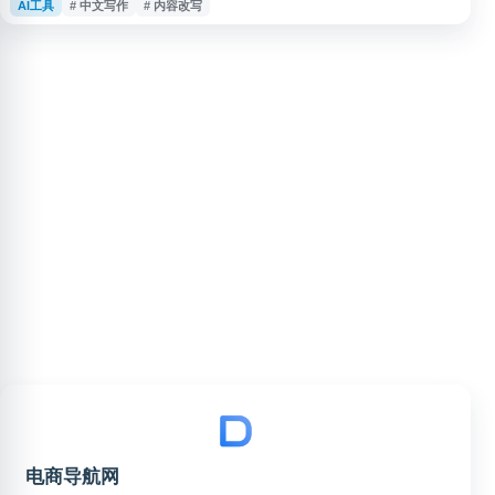
AI工具
# 中文写作
# 内容改写
助提升文章质量与写作效率。适用于论文修改、公众号写稿、头条号内容创
作、知乎回答、小说码字及日常文案编辑等场景，可辅助用户进行更规范、流
畅的中文内容生产。
电商导航网