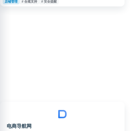
店铺管理
# 合规支持
# 安全提醒
家可通过该页面了解平台提供的营商保障能力，辅助提升店铺运营安全性与经
营稳定性。
电商导航网