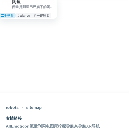
闲鱼
闲
闲鱼是阿里巴巴旗下的闲置
二手交易平台，提供个人闲
置物品发布、二手商品买
二手平台
# xianyu
# 一键转卖
卖、同城交易、在线沟通与
砍价等服务。平台覆盖数
码、家居、服饰、图书、兴
趣爱好等多类目，并支持一
键转卖、极速回收、验货
宝、闲鱼小法庭等功能，适
合用户处理闲置、购买二手
好物、开展个人交易或探索
副业机会。
robots
sitemap
友情链接
AllEmoticon
流量刊
闪电图床
柠檬导航
奈导航
XR导航