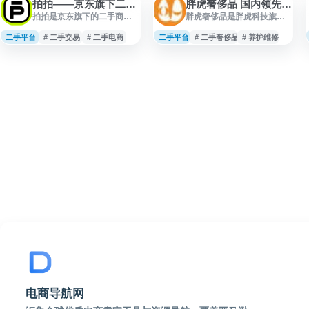
拍拍——京东旗下二手交易平台
胖虎奢侈品 国内领先的闲置奢侈品一站式交易服务平台
拍拍是京东旗下的二手商品
胖虎奢侈品是胖虎科技旗下
交易平台，为用户提供可靠
的闲置奢侈品一站式交易服
的闲置物品买卖服务。平台
务平台，提供奢侈品鉴定估
二手平台
# 二手交易
# 二手电商
二手平台
# 二手奢侈品
# 养护维修
依托京东的物流体系和信誉
价、养护维修、回收寄卖、
保障机制，支持手机、数码
找货订购、租赁拍卖等服
产品、图书、服装、家电等
务。平台布局全国连锁线下
多品类二手商品的在线交
体验店，覆盖数十座城市，
易。用户可以在平台上发布
面向二手奢侈品交易与服务
闲置物品出售，也可以购买
需求，提供线上线下结合的
经过质检的二手商品。拍拍
闲置奢侈品流通解决方案。
提供验机质检、售后保障等
服务，通过标准化的交易流
程降低二手交易风险。平台
整合了京东账号体系，用户
可直接使用京东账户登录，
享
电商导航网