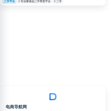
二手平台
# 专业奢侈品二手寄卖平台
# 二手
流转服务，帮助卖家便捷处理闲置物品，也为买家提供经过筛选的二手商品购
买渠道，适合关注奢侈品二手交易和闲置寄卖的用户。
电商导航网