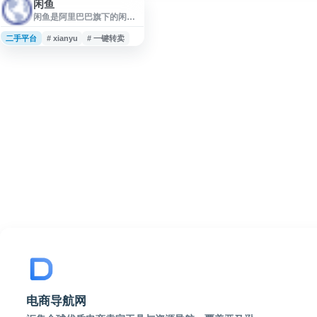
闲鱼
闲鱼是阿里巴巴旗下的闲置
二手交易平台，提供个人闲
置物品发布、二手商品买
二手平台
# xianyu
# 一键转卖
卖、同城交易、在线沟通与
砍价等服务。平台覆盖数
码、家居、服饰、图书、兴
趣爱好等多类目，并支持一
键转卖、极速回收、验货
宝、闲鱼小法庭等功能，适
合用户处理闲置、购买二手
好物、开展个人交易或探索
副业机会。
电商导航网