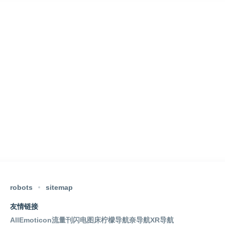
robots
sitemap
友情链接
AllEmoticon
流量刊
闪电图床
柠檬导航
奈导航
XR导航