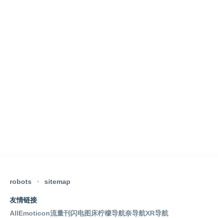
robots
sitemap
友情链接
AllEmoticon
流量刊
闪电图床
柠檬导航
奈导航
XR导航