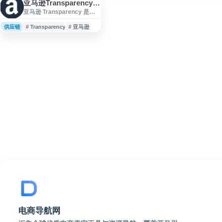
亚马逊Transparency（防假货跟卖）
亚马逊 Transparency 是
Amazon Brand Services 提
供的商品防伪与品牌保护服
供应链
# Transparency
# 亚马逊
务，通过为每件商品分配唯
一序列码，帮助验证发往客
户的商品是否为正品且信息
准确。该服务面向品牌方，
用于降低假货、跟卖和错误
发货风险，提升商品流通环
节的可追溯性与消费者信任
度。
电商导航网