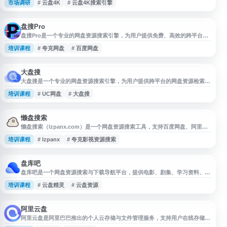
市场调研
# 云盘4K
# 云盘4K搜索引擎
效链接识别与无效资源过滤功能，帮助用户更快查找可用网盘资源。平台资源
持续更新，适合有云盘搜索、百度网盘搜索、阿里云盘搜索和夸克网盘搜索需
求的用户参考使用。
盘搜Pro
盘搜Pro是一个专业的网盘资源搜索引擎，为用户提供免费、高效的跨平台网
盘资源检索服务。该平台支持搜索阿里云盘、百度网盘、夸克网盘、迅雷网
培训课程
# 夸克网盘
# 百度网盘
盘、UC网盘、蓝奏云盘和115网盘等主流网盘中的公开分享资源，帮助用户快
速定位所需文件。盘搜Pro采用简洁的搜索界面设计，用户只需输入关键词即
可获取相关网盘资源链接。作为网盘资源聚合搜索工具，盘搜Pro适用于查找
学习资料、软
大盘搜
大盘搜是一个专业的网盘资源搜索引擎，为用户提供跨平台的网盘资源检索服
务。该平台支持夸克网盘、迅雷云盘、百度网盘、UC网盘、阿里云盘等主流
培训课程
# UC网盘
# 大盘搜
网盘的资源搜索，帮助用户快速定位和获取所需文件。 网站采用聚合搜索技
术，整合多个网盘平台的公开分享资源，用户只需输入关键词即可在不同网盘
间进行统一检索，无需逐个平台查找。搜索结果包含文件名称、大小、分享链
接等信息，方便用户直
懒盘搜索
懒盘搜索（lzpanx.com）是一个网盘资源搜索工具，支持百度网盘、阿里云
盘、夸克网盘等平台资源检索，用户可用于查找学习资料、文档、影视等网盘
培训课程
# lzpanx
# 夸克影视资源搜索
分享内容。网站提供关键词搜索服务，帮助用户快速定位相关资源链接，适合
有网盘资料查找需求的用户参考使用。
盘库吧
盘库吧是一个网盘资源搜索与下载导航平台，提供电影、剧集、学习资料、软
件等多类云盘资源检索服务。网站支持百度网盘、阿里云盘、夸克网盘、迅雷
培训课程
# 云盘精灵
# 云盘资源
云盘等资源搜索，内容每日更新，方便用户快速查找所需网盘链接与相关资源
信息。
阿里云盘
阿里云盘是阿里巴巴推出的个人云存储与文件管理服务，支持用户在线存储、
同步和管理图片、视频、文档等多类型文件。通过网页端及客户端，用户可进