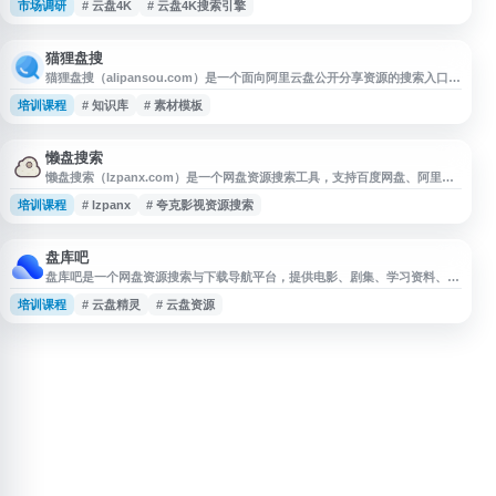
市场调研
# 云盘4K
# 云盘4K搜索引擎
效链接识别与无效资源过滤功能，帮助用户更快查找可用网盘资源。平台资源
持续更新，适合有云盘搜索、百度网盘搜索、阿里云盘搜索和夸克网盘搜索需
求的用户参考使用。
猫狸盘搜
猫狸盘搜（alipansou.com）是一个面向阿里云盘公开分享资源的搜索入口，
可用于查找运营表格、行业报告、课程资料、素材包、模板文件等网盘资料。
培训课程
# 知识库
# 素材模板
对于电商卖家、运营助理、内容电商从业者和团队培训场景，它可作为资料搜
集与知识库补充渠道，帮助提升信息检索效率。使用时需注意资源来源、版权
授权及内容真实性，避免直接商用或盲目依赖。
懒盘搜索
懒盘搜索（lzpanx.com）是一个网盘资源搜索工具，支持百度网盘、阿里云
盘、夸克网盘等平台资源检索，用户可用于查找学习资料、文档、影视等网盘
培训课程
# lzpanx
# 夸克影视资源搜索
分享内容。网站提供关键词搜索服务，帮助用户快速定位相关资源链接，适合
有网盘资料查找需求的用户参考使用。
盘库吧
盘库吧是一个网盘资源搜索与下载导航平台，提供电影、剧集、学习资料、软
件等多类云盘资源检索服务。网站支持百度网盘、阿里云盘、夸克网盘、迅雷
培训课程
# 云盘精灵
# 云盘资源
云盘等资源搜索，内容每日更新，方便用户快速查找所需网盘链接与相关资源
信息。