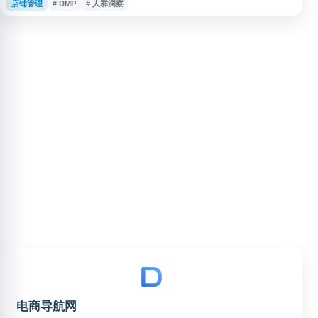
店铺管理
# DMP
# 人群洞察
源，通过数据分析和人群画像技术，帮助商家识别目标客户、优化广告投放和
制定营销策略。达摩盘支持多维度人群筛选、自定义标签体系、人群包管理等
功能，可实现精准人群定向和营销效果追踪。商家可通过平台进行消费者行为
分析、购物偏好研究、
电商导航网