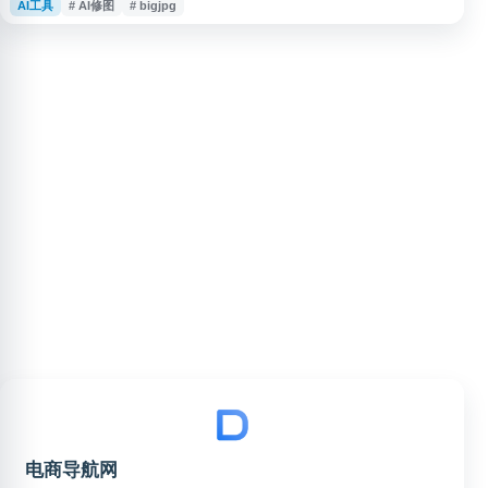
AI工具
# AI修图
# bigjpg
片等素材的放大需求。网站提供免费图片放大服务，可用于提升图片清晰度、
减少锯齿和马赛克，适合设计、素材处理和日常图片优化场景。
电商导航网