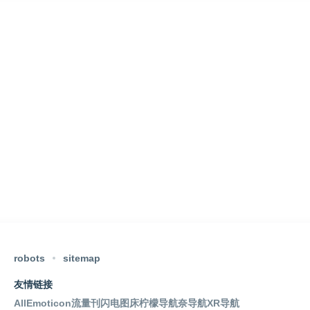
robots
sitemap
友情链接
AllEmoticon
流量刊
闪电图床
柠檬导航
奈导航
XR导航