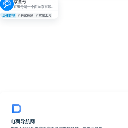
京查号
京查号是一个面向京东账号
风险识别的网站，提供京东
查号软件、京东查账号工
店铺管理
# 买家检测
# 京东工具
具、京东黑号查询、黑号检
测、降权查询及买家账号检
测等相关服务。网站用于辅
助商家了解京东账号状态，
识别异常账号风险，并提供
免费京东黑号检测插件下
载。
电商导航网