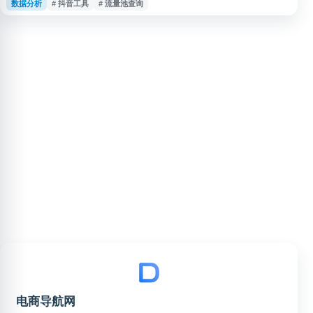
数据分析
# 抖音工具
# 流量池查询
服务。用户无需授权即可一键查询自己的账号或他人账号，适合用于账号运营
分析、内容发布参考和基础数据判断。
电商导航网