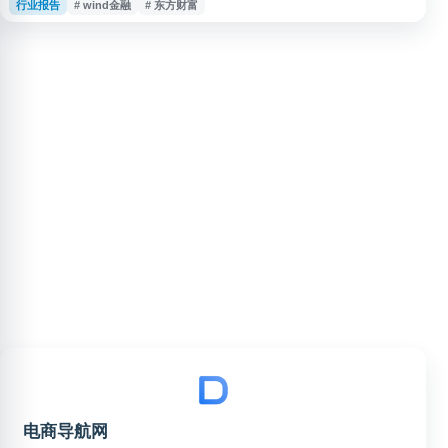
行业报告
# wind金融
# 东方财富
网、人工智能、数字经济、新兴产业、股票市场等领域，并布局新媒体、技术
专家网络、科技 IP 与数据服务，适合关注科技趋势、商业资讯和财经科技研
究的用户浏览。
电商导航网