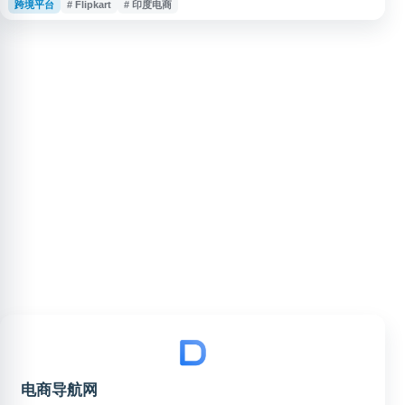
跨境平台
# Flipkart
# 印度电商
价格、查看评价并完成下单，平台覆盖印度本地消费者常见的购物需求，适合
关注印度电商市场、跨境零售和在线购物平台的用户参考。
电商导航网