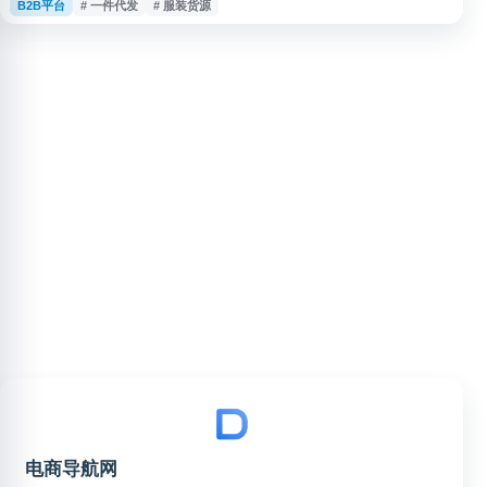
B2B平台
# 一件代发
# 服装货源
台支持一键上传，适合从事男装进货、拿货批发和网店分销的商家查找货源。
电商导航网