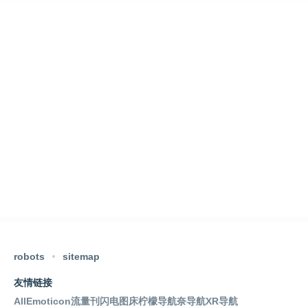
robots
sitemap
友情链接
AllEmoticon
流量刊
闪电图床
柠檬导航
奈导航
XR导航