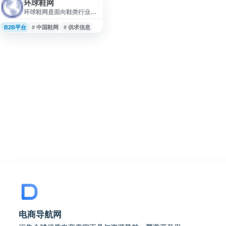
环球鞋网
环球鞋网是面向鞋类行业的
B2B 电子商务平台，提供运
动鞋、休闲鞋、皮鞋、女
B2B平台
# 中国鞋网
# 供求信息
鞋、男鞋、童鞋等鞋类产品
信息，以及鞋材辅料、鞋机
模具等供应资源。网站涵盖
品牌加盟、供求发布、行业
资讯和产经新闻等内容，服
务鞋类生产厂家、贸易商及
相关从业者，帮助用户获取
鞋产品供应、采购与市场信
息。
电商导航网