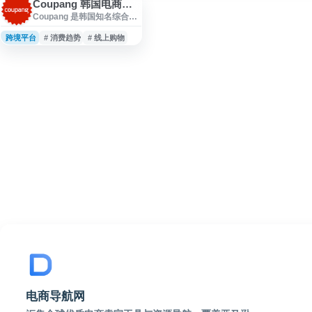
Coupang 韩国电商平台
Coupang 是韩国知名综合电
商平台，提供日用百货、食
品生鲜、家居用品、数码家
跨境平台
# 消费趋势
# 线上购物
电、服饰美妆等多品类商品
在线购买服务。平台以商品
搜索、分类浏览、订单管理
和配送服务为核心，面向韩
国本地消费者提供便捷的线
上购物体验，适合用于了解
韩国电商市场、跨境电商选
品及本地消费趋势参考。
电商导航网