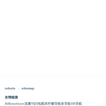
robots
sitemap
友情链接
AllEmoticon
流量刊
闪电图床
柠檬导航
奈导航
XR导航