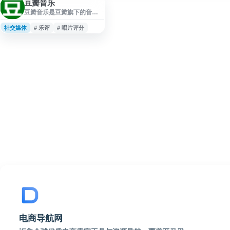
豆瓣音乐
豆瓣音乐是豆瓣旗下的音乐
主题社区和个人音乐管理平
台。用户可以记录想听、在
社交媒体
# 乐评
# 唱片评分
听和听过的唱片专辑，通过
评分、标签、附注和评论等
方式管理个人音乐库。平台
收录海量中外音乐作品信
息，涵盖流行、摇滚、古
典、电子、民谣等各类音乐
风格。 豆瓣音乐提供基于用
户行为的智能推荐功能，根
据收听历史和评分记录推荐
符合个人口味的唱片。社区
氛围浓厚，用户可以浏览他
人的音乐评论，发现小众音
乐
电商导航网