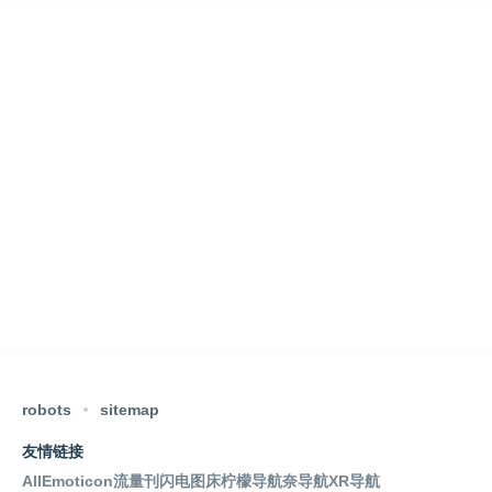
robots
sitemap
友情链接
AllEmoticon
流量刊
闪电图床
柠檬导航
奈导航
XR导航