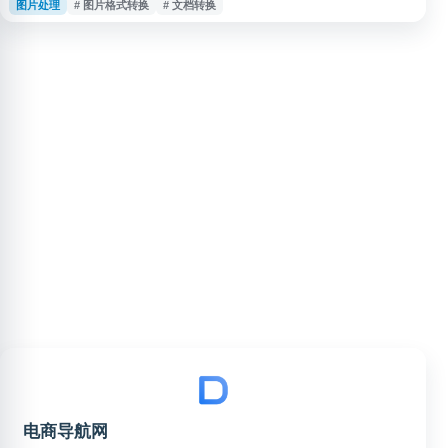
图片处理
# 图片格式转换
# 文档转换
式转换、视频压缩、音频处理、图片压缩与文档转换等功能，适合日常文件格
式处理与多媒体编辑辅助使用。
电商导航网