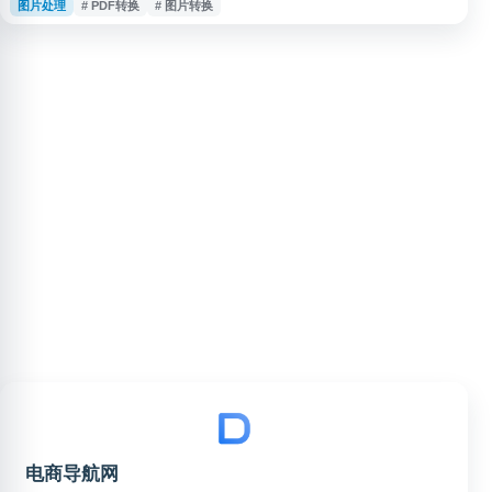
图片处理
# PDF转换
# 图片转换
格式进行处理，适用于日常办公、学习和多媒体文件格式转换需求。网站提供
中文界面，便于快速完成常见文件类型的转换操作。
电商导航网