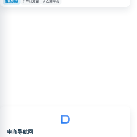
市场调研
# 产品发布
# 众筹平台
品或创意；项目方则可通过 Indiegogo 展示方案、获取早期用户反馈并进行
市场验证。平台提供项目页面、资金支持、更新沟通等功能，适合关注创新产
品、创业项目和众筹资讯的用户浏览与参考。
电商导航网