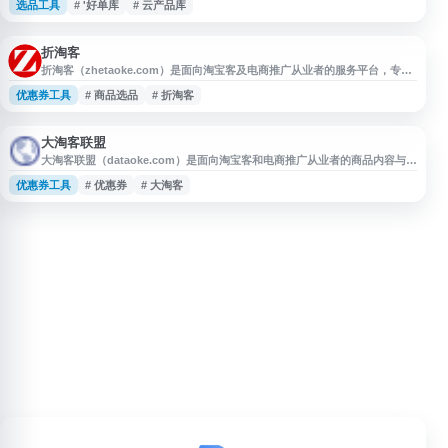
选品工具
# '好单库
# 云产品库
品信息，支持鹊桥商品筛选和数据分析。好单库提供全天候商品直播，帮助淘
宝客快速获取一手高佣商品资源，优化推广选品效率。网站集成商品库查询、
优惠券领取、数据统计等功能，是淘宝客运营和推广的实用工具。无论是新手
淘客还是资深推广者，
折淘客
折淘客（zhetaoke.com）是面向淘宝客及电商推广从业者的服务平台，专注
于优质商品内容整理与推广资源提供。网站涵盖领券优惠精选、鹊桥商品、淘
优惠券工具
# 商品选品
# 折淘客
宝客推广运营干货、商品数据及转化相关内容，帮助用户提升选品与运营效
率，同时为淘宝卖家提供商品推广与销售转化支持。
大淘客联盟
大淘客联盟（dataoke.com）是面向淘宝客和电商推广从业者的商品内容与推
广服务平台，提供精选商品库、热销榜单、跟推群资源及淘宝客运营相关内
优惠券工具
# 优惠券
# 大淘客
容。网站聚合优惠券商品、推广数据和运营干货，帮助淘宝客提升选品与推广
效率，也为商家提供商品推广和销售转化支持。