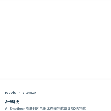
robots
sitemap
友情链接
AllEmoticon
流量刊
闪电图床
柠檬导航
奈导航
XR导航