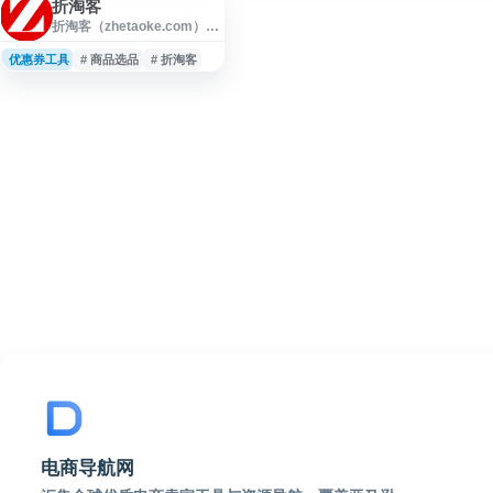
折淘客
折淘客（zhetaoke.com）是
面向淘宝客及电商推广从业
者的服务平台，专注于优质
优惠券工具
# 商品选品
# 折淘客
商品内容整理与推广资源提
供。网站涵盖领券优惠精
选、鹊桥商品、淘宝客推广
运营干货、商品数据及转化
相关内容，帮助用户提升选
品与运营效率，同时为淘宝
卖家提供商品推广与销售转
化支持。
电商导航网