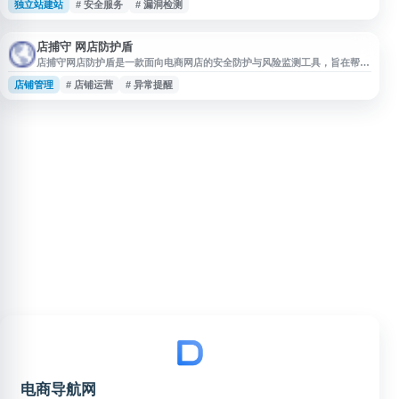
独立站建站
# 安全服务
# 漏洞检测
平台围绕网站运行安全、内容安全和访问安全提供信息展示与服务支持，帮助
用户关注网站潜在风险，提升网站安全管理效率。
店捕守 网店防护盾
店捕守网店防护盾是一款面向电商网店的安全防护与风险监测工具，旨在帮助
商家关注店铺运营中的异常情况与潜在风险。平台围绕网店防护、数据监控、
店铺管理
# 店铺运营
# 异常提醒
风险提醒等场景提供相关服务，适用于需要提升店铺安全管理效率的电商经营
者参考使用。
电商导航网