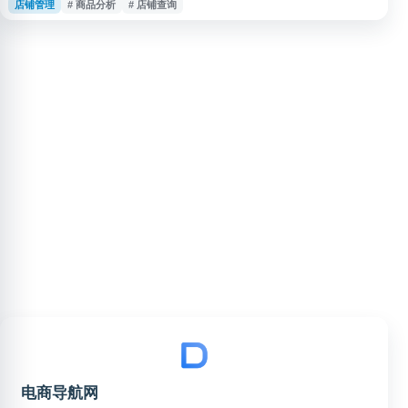
店铺管理
# 商品分析
# 店铺查询
行基础数据查看、风险识别和效率提升。网站适合需要进行电商选品、店铺观
察、账号检测及日常运营辅助的用户使用，支持快速访问常用工具与相关服
务。
电商导航网