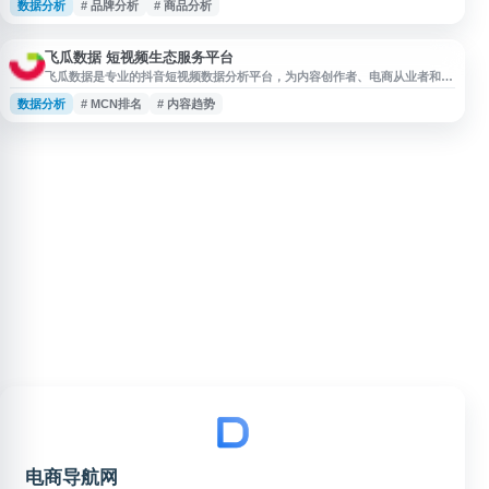
数据分析
# 品牌分析
# 商品分析
据、热门商品分析、账号数据监控和品牌分析等功能，辅助内容运营、账号涨
粉、电商选品与营销决策，适用于快手运营、商家及品牌方参考使用。
飞瓜数据 短视频生态服务平台
飞瓜数据是专业的抖音短视频数据分析平台，为内容创作者、电商从业者和
MCN机构提供全面的数据服务。平台实时追踪抖音达人、主播的带货销量数
数据分析
# MCN排名
# 内容趋势
据，监测直播间流量表现，提供商品销售排行、网红达人榜单、热门音乐及视
频趋势等多维度数据分析。 核心功能包括：达人主播数据查询、直播带货监
控、抖音小店排行、MCN机构排名、热门内容追踪等。通过数据可视化和智
能分析工具，帮助用户洞
电商导航网