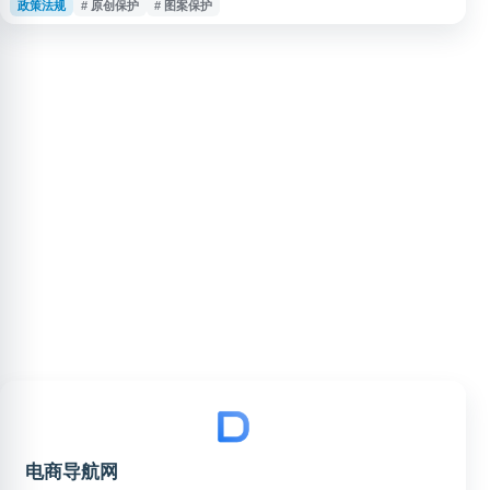
政策法规
# 原创保护
# 图案保护
聚焦淘宝等电商场景中的原创内容和商品设计保护，帮助用户进行证据留存、
权益申诉与侵权处理，支持互联网环境下的原创保护与商业治理实践。
电商导航网