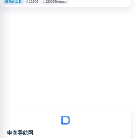
自动化工具
# 12306
# 12306Bypass
多席别和多乘客组合设置，帮助用户提升购票与候补捡漏效率。适合春运、节
假日等出行高峰期有火车票购买需求的用户参考使用。
电商导航网