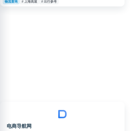
物流查询
# 上海高速
# 出行参考
江苏、浙江、广西等地区，用户可用于查询高速通行情况、道路拥堵和出行参
考信息，适合自驾出行前了解高速实时动态。
电商导航网