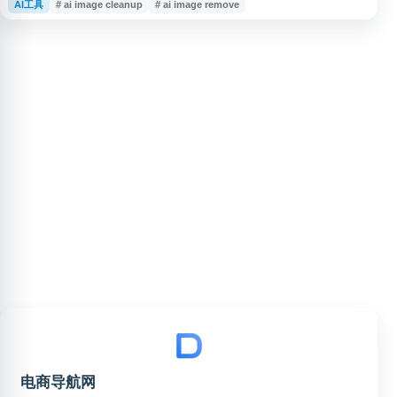
AI工具
# ai image cleanup
# ai image remove
去除、背景处理和图像清理等场景，可用于电商图片、社交媒体素材、设计制
图等日常需求，提供基于 AI 的图片修补与背景移除服务。
电商导航网