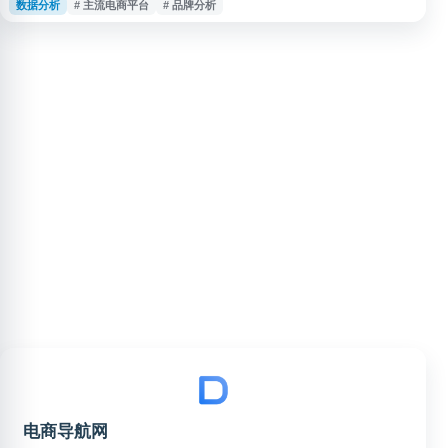
数据分析
# 主流电商平台
# 品牌分析
消费者研究等服务。平台覆盖主流电商及海外电商数据，帮助用户观察同行动
态、分析市场趋势与发现潜在机会，并提供镜界AI等工具支持高增长赛道发现
和创新概念验证。
电商导航网